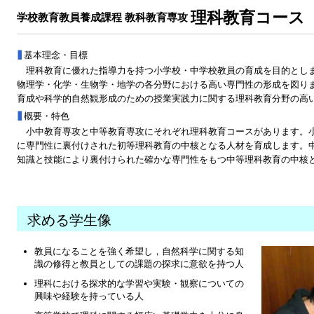
理科教育コース
学校教育教員養成課程 教科教育専攻
基本理念・目標
理科教育に優れた指導力を持つ小学校・中学校教員の育成を目的とし
物理学・化学・生物学・地学の各分野における高い専門性の形成を図り
育成や科学的自然観形成のための授業実践力に関する理科教育分野の高
概要・特色
小中教育専攻と中等教育専攻にそれぞれ理科教育コースがあります。
に専門性に裏付けされた初等理科教育の中核となる人材を育成します。
知識と技能により裏付けられた確かな専門性をもつ中等理科教育の中核
求める学生像
教員になることを強く希望し，自然科学に関する知
識の修得と教員としての課題の探求に意欲を持つ人
理科における探求的な学習や実験・観察についての
興味や経験を持っている人