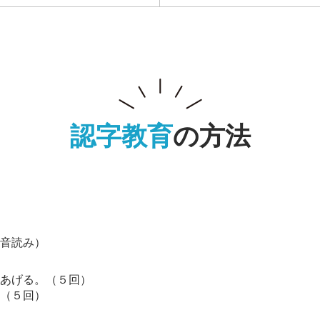
認字教育
の方法
音読み）
あげる。（５回）
（５回）