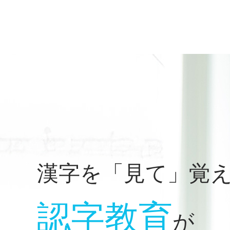
漢字を「見て」覚
認字教育
が