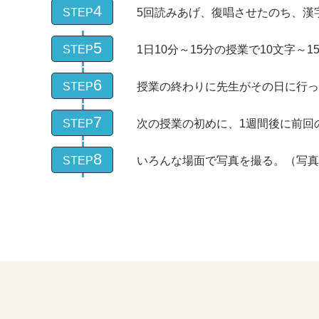
4
STEP
5回読みあげ、復唱させたのち、漢
5
STEP
1日10分～15分の授業で10文字～
6
STEP
授業の終わりに先生がその日に行っ
7
STEP
次の授業の初めに、1週間後に前回
8
STEP
いろんな場面で写真を撮る。（写真