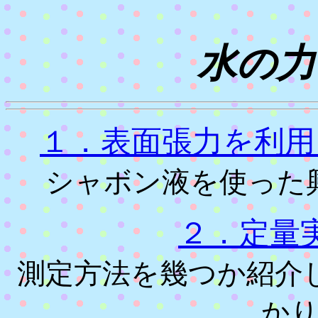
水の力
１．表面張力を利用
シャボン液を使った
２．定量
測定方法を幾つか紹介
か