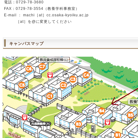
電話：0729-78-3680
FAX：0729-78-3554（教養学科事務室）
E-mail ： machi［at］cc.osaka-kyoiku.ac.jp
［at］を@に変更してください
キャンパスマップ