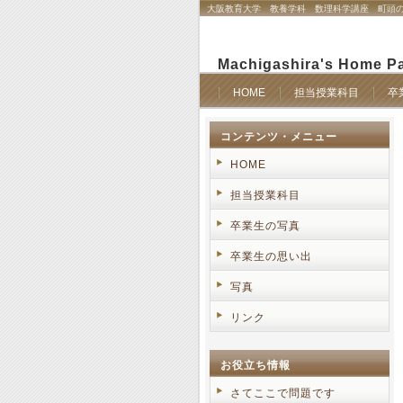
大阪教育大学 教養学科 数理科学講座 町頭
Machigashira's Home P
HOME
担当授業科目
卒
コンテンツ・メニュー
HOME
担当授業科目
卒業生の写真
卒業生の思い出
写真
リンク
お役立ち情報
さてここで問題です