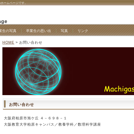
のホームページです。
age
業生の写真
卒業生の思い出
写真
リンク
HOME
> お問い合わせ
お問い合わせ
大阪府柏原市旭ケ丘 ４－６９８－１
大阪教育大学柏原キャンパス／教養学科／数理科学講座