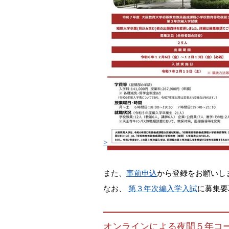
>
また、
事前申込
から登録をお願いし
なお、
第３年次編入学入試
に募集要
オンラインによる夜間５年コースの