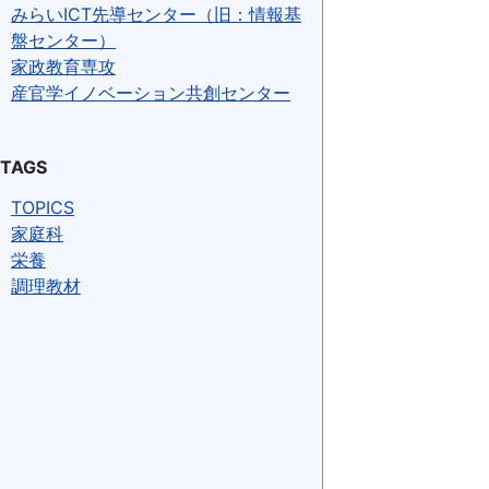
みらいICT先導センター（旧：情報基
盤センター）
家政教育専攻
産官学イノベーション共創センター
TAGS
TOPICS
家庭科
栄養
調理教材